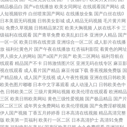
精品极品白
国产v在线播放
欧美女同网址
在线观看国产网站
成
人短视频软件
白丝喷浆国产网站
在线播放全集
国产白丝在线0
日本美眉无码视频
日韩美女影城
成人精品无码视频
毛片黄片网
站
免费久草视频
日韩精品第2页
欧美大胸视频
人妖在线不卡
三
级福利在线观看
国产青草免费
欧美乱妇日本
亚洲伊人精品
国产
一区一区
欧美日韩在线资源
亚洲综合一区二区
成人影片在线播
放
福利社黄色片
国产午夜在线播放
红杏福利影院
着黄色的网址
男人插女人的网站
国产a国产片国产
欧美二区网站
福利导航在
线观看
精品国产不卡
日韩激情图片区
亚洲无码在线专区
麻豆影
视在线观看
成人看片国产精品
麻豆传媒下载
香蕉视频免费版
国
产精品狼人
成人国产无线视
成人午夜性视频
亚洲在线日韩欧美
欧美色图片嘟嘟
日本中文字幕观看
成人动漫入口
日韩欧美色中
色
日韩欧美二区
三级片黄网站视频
欧美伦理在线观看
欧洲精品
三区
欧美日韩欧美网站
黄色三级性爱视频
国产极品精品
国产片
区二区三区
成年男女免费网站
欧美伦理视频
国产免费淫秽视频
伊人国产视频
丁香五月婷婷香
日本高清在线视频
精品高清完整
版
欧美第一页福利
欧美行一区二区
日本高清护士
高清91免费