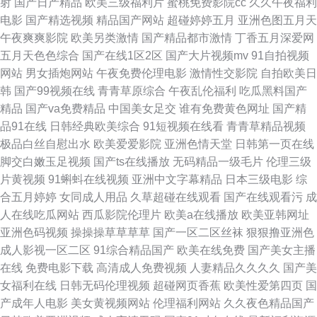
射
国产日产精品
欧美三级福利片
蜜桃免费影院cc
久久午夜福利
网页版 91艹 欧美日韩国产在线网址 国产精品自拍区 91传媒视频免费观看
电影
国产精选视频
精品国产网站
超碰婷婷五月
亚洲色图五月天
午夜爽爽影院
欧美另类激情
国产精品都市激情
丁香五月深爱网
91免费视频网站进入 欧美一二三黄色 国产精品免费日批视频 91cn色密 伊人
五月天色色综合
国产在线1区2区
国产大片视频mv
91自拍视频
网站
男女插炮网站
午夜免费伦理电影
激情性交影院
自拍欧美日
网一区 女优大片 国产黄页免费在线看 91成人成人进入人口 99热国产这里只
韩
国产99视频在线
青青草原综合
午夜乱伦福利
吃瓜黑料国产
精品
国产va免费精品
中国美女足交
谁有免费黄色网址
国产精
有精品11 人妻熟妇久精品无码 国产三级精品三级在线 91韩国 老湿机久久
品91在线
日韩经典欧美综合
91短视频在线看
青青草精品视频
极品白丝自慰出水
欧美爱爱影院
亚洲色情天堂
日韩第一页在线
JK白丝污片 色AV伊人 亚洲欧美成肉网 内射网站免费在线 浮力福利旧地址
脚交白嫩玉足视频
国产ts在线播放
无码精品一级毛片
伦理三级
片黄视频
91蝌蚪在线视频
亚洲中文字幕精品
日本三级电影
综
午夜福利亚洲欧洲成人美女久久色导航 伊人精品在线观看 女优在线 国产害
合五月婷婷
女同成人用品
久草超碰在线观看
国产在线观看污
成
人在线吃瓜网站
西瓜影院伦理片
欧美a在线播放
欧美亚韩网址
羞草免费视频 91干91爱 av资源在线观看网址导航 日韩黄页视频在线观看 激
亚洲色码视频
操操操草草草草
国产一区二区丝袜
狠狠撸亚洲色
成人影视一区二区
91综合精品国产
欧美在线免费
国产美女主播
情六月婷婷 91色情下载 传媒在线观看一区二区 视频在线观看免费高清 久久
在线
免费电影下载
高清成人免费视频
人妻精品久久久久
国产美
女福利在线
日韩无码伦理视频
超碰网页香蕉
欧美性爱第四页
国
伊人亚洲精品网站 成人少妇色一区二区 在线92视频亚洲 综合欧美亚洲国产
产成年人电影
美女黄视频网站
伦理福利网站
久久夜色精品国产