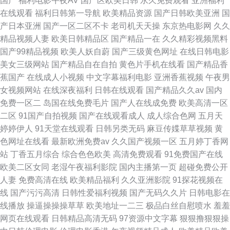
国产
福利电影午夜AV
国产区欧美日韩
永久免费观看
亚洲福利
在线观看
福利日韩第一导航
欧美精品资源
国产日韩欧美亚洲
国
产日本亚洲
国产一区二区不卡
老司机天天操
东京热电影网
久久
精品视频人妻
欧美日韩精品区
国产精品一在
久久精彩视频黑料
国产99精品视频
欧美人妖自蔚
国产三级黄色网址
在线日韩电影
美女三级网站
国产精品自在自拍
黄色片手机在线看
国产精品香
蕉国产
在线成人小视频
中文字幕福利电影
亚洲香蕉视频
午夜男
女视频网站
在线深夜福利
日韩在线观看
国产精品久久av
国内
免费一区二
岛国在线免费毛片
国产人在线成免费
欧美高清一区
二区
91国产自拍视频
国产在线观看成人
成人综合色网
五月天
婷婷伊人
91天堂在线观看
日韩另类无码
麻豆传媟草草视频
黄
色网址在线看
最新欧洲免费av
久久国产视频一区
五月婷丁香网
站
丁香五月综合
综合色色欧美
高清免费观看
91免费国产在线
欧美二区女同
老湿午夜福利影院
国内主播第一页
超碰免费公开
人妻
免费高清在线
欧美精品福利
久久亚洲影院
91探花视频在
线
国产污污高清
日韩性爱福利视频
国产无码久久片
日韩电影在
线播放
操逼操操操草草
欧美地址一二三
极品白丝自慰喷水
羞羞
网页在线观看
日韩精品高清无码
97资源中文字幕
狠狠撸狠狠操