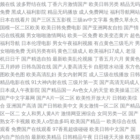
频在线
波多野结在线
丁香六月激情国产
欧美日韩另类
精品无码
免费
黑成人福利影院
精品无码播放
成人免费网址
福利导航网站
日本在线看片
国产三区五五影视
三级av中文字幕
免费久草永久
国模一区二区欧美
欧美日韩免费电影
国产亚洲网友自拍
国产情
侣在线视频
男女啪啪激情网站
欧美一区免费
欧美变态黄片
超色
福利导航
日本伦理电影
男女午夜福利视频
有点黄色三级毛片
男
女啪啪免费
无码另类有码
黄色三级成人
欧美福利17成人
老湿
机日日干
国产精选自拍
最新欧美乱伦视频
丁香五月六月
黄黄色
五月婷婷
日韩岛国在线
国产人妻高清无卡
自慰喷水动漫
东方色
图欧美色图
欧美高清乱妇
美女内射网页
成人三级在线播放
日韩
精品电影在线
91大神内射在线
三级片第一页
国产高清无码成人
日本成人午夜影院
国产精品国一
Av色女人的天堂
欧美操逼三区
国产中文字幕网
国产A片一区二区
欧美性开放大片
日韩欧美综
合
亚洲国产高清
国产日韩欧美中文
美女激情一区二区
国产精品
区一区二
女人和男人黄A片
激情网亚洲综合
女同另类一区
国产
熟女不卡视频
欧美人o型血多吗
欧美国产精品一
欧美综合在线
观看
免费国产在线观看
97香蕉超级碰碰
欧美日韩中文国产
国
内自产拍自拍
最新欧美精品
日韩精品午夜
日日碰天天操
欧美屁