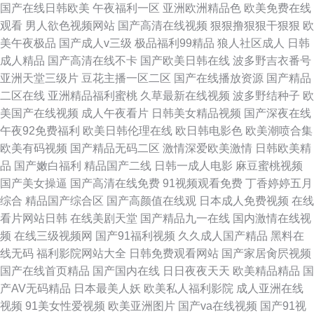
国产在线日韩欧美
午夜福利一区
亚洲欧洲精品色
欧美免费在线
观看
男人欲色视频网站
国产高清在线视频
狠狠撸狠狠干狠狠
欧
美午夜极品
国产成人v三级
极品福利99精品
狼人社区成人
日韩
成人精品
国产高清在线不卡
国产欧美日韩在线
波多野吉衣番号
亚洲天堂三级片
豆花主播一区二区
国产在线播放资源
国产精品
二区在线
亚洲精品福利蜜桃
久草最新在线视频
波多野结种子
欧
美国产在线视频
成人午夜看片
日韩美女精品视频
国产深夜在线
午夜92免费福利
欧美日韩伦理在线
欧日韩电影色
欧美潮喷合集
欧美有码视频
国产精品无码二区
激情深爱欧美激情
日韩欧美精
品
国产嫩白福利
精品国产二线
日韩一成人电影
麻豆蜜桃视频
国产美女操逼
国产高清在线免费
91视频观看免费
丁香婷婷五月
综合
精品国产综合区
国产高颜值在线观
日本成人免费视频
在线
看片网站日韩
在线美剧天堂
国产精品九一在线
国内激情在线视
频
在线三级视频网
国产91福利视频
久久成人国产精品
黑料在
线无码
福利影院网站大全
日韩免费观看网站
国产家居肏屄视频
国产在线首页精品
国产国内在线
日日夜夜天天
欧美精品精品
国
产AV无码精品
日本最美人妖
欧美私人福利影院
成人亚洲在线
视频
91美女性爱视频
欧美亚洲图片
国产va在线视频
国产91视