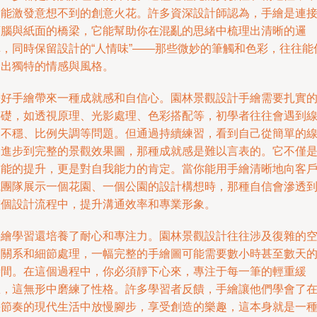
常能激發意想不到的創意火花。許多資深設計師認為，手繪是連
頭腦與紙面的橋梁，它能幫助你在混亂的思緒中梳理出清晰的邏
輯，同時保留設計的“人情味”——那些微妙的筆觸和色彩，往往能
達出獨特的情感與風格。
學好手繪帶來一種成就感和自信心。園林景觀設計手繪需要扎實
基礎，如透視原理、光影處理、色彩搭配等，初學者往往會遇到
條不穩、比例失調等問題。但通過持續練習，看到自己從簡單的
條進步到完整的景觀效果圖，那種成就感是難以言表的。它不僅
技能的提升，更是對自我能力的肯定。當你能用手繪清晰地向客
或團隊展示一個花園、一個公園的設計構想時，那種自信會滲透
整個設計流程中，提升溝通效率和專業形象。
手繪學習還培養了耐心和專注力。園林景觀設計往往涉及復雜的
間關系和細節處理，一幅完整的手繪圖可能需要數小時甚至數天
時間。在這個過程中，你必須靜下心來，專注于每一筆的輕重緩
急，這無形中磨練了性格。許多學習者反饋，手繪讓他們學會了
快節奏的現代生活中放慢腳步，享受創造的樂趣，這本身就是一