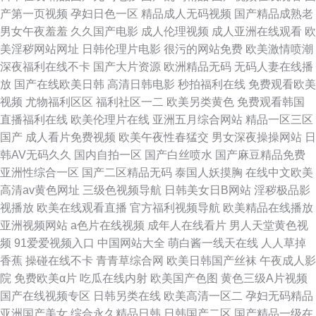
产第一页视频
孕妇日色一区
精品成人无码视频
国产精品成熟老
男女午夜羞羞
久久国产电影
成人伦理视频
成人亚洲在线观看
欧
美淫秽网站网址
日韩伦理片电影
很污的网站免费
欧美激情喷潮
深夜福利在线不卡
国产大片资源
欧洲精品无码
无码人妻在线播
放
国产在线欧美日韩
高清日韩电影
秒拍福利在线
免费观看欧美
视频
尤物福利区区
福利社区一二
欧美另类黄色
免费观看韩国
直播福利在线
欧美伦理片在线
亚洲五月综合网站
精品一区三区
国产
成人看片免费视频
欧美午夜性春猛交
男女深夜操操网站
日
韩AV无码久久
国内自拍一区
国产白丝喷水
国产麻豆精品免费
亚洲性综合一区
国产二区精品无码
泰国人妖摸胸
在线中文欧美
高清av黄色网址
三级色视频导航
日韩美女日B网站
淫秽极品影
视播放
欧美在线观看直播
官方福利视频导航
欧美精品在线播放
亚洲视频网站
a色片在线视频
成年人在线看片
男人天堂黄色视
频
91爱爱视频入口
中国网站大全
萌白酱一线天在线
人人草掉
香蕉
操碰在线不卡
青青草综合网
欧美日韩国产丝袜
午夜成人影
院
免费欧美α片
吃瓜在线内射
欧美国产色图
黄色三级A片视频
国产在线视频专区
日韩另类在线
欧美高清一区二
孕妇无码精品
亚洲国产美女
综合永久精品日韩
日韩国产二区
国产精品一级在