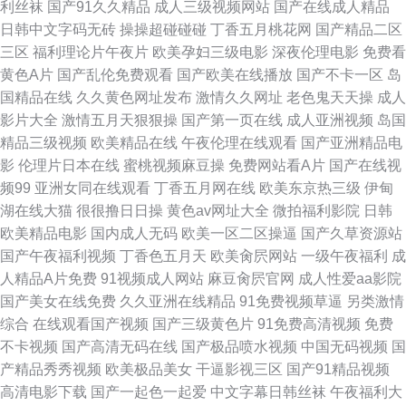
利丝袜
国产91久久精品
成人三级视频网站
国产在线成人精品
午夜剧场褔利 麻豆羞羞网站 国产精品尤物 91啪啪啪 久久99精品视频区 婷婷
日韩中文字码无砖
操操超碰碰碰
丁香五月桃花网
国产精品二区
三区
福利理论片午夜片
欧美孕妇三级电影
深夜伦理电影
免费看
丁香一区二区三区 老司机午夜AV 成人久久国际 91cn伦理福利 99操 日韩精
黄色A片
国产乱伦免费观看
国产欧美在线播放
国产不卡一区
岛
国精品在线
久久黄色网址发布
激情久久网址
老色鬼天天操
成人
品国产精久久 精品在线免费观看AV 爱草啪啪视频 五马一区三区一区二区视
影片大全
激情五月天狠狠操
国产第一页在线
成人亚洲视频
岛国
精品三级视频
欧美精品在线
午夜伦理在线观看
国产亚洲精品电
频 中文字幕第八页 日本伊人色欲久久网 精品色导航网站 成人影视777av 91
影
伦理片日本在线
蜜桃视频麻豆操
免费网站看A片
国产在线视
频99
亚洲女同在线观看
丁香五月网在线
欧美东京热三级
伊甸
官网破解版 久久综合BBw 午夜成人抖阴免费 蜜臀av2区 国产操逼免费看 91
湖在线大猫
很很撸日日操
黄色av网址大全
微拍福利影院
日韩
欧美精品电影
国内成人无码
欧美一区二区操逼
国产久草资源站
刺激视频
国产午夜福利视频
丁香色五月天
欧美肏屄网站
一级午夜福利
成
人精品A片免费
91视频成人网站
麻豆肏屄官网
成人性爱aa影院
国产美女在线免费
久久亚洲在线精品
91免费视频草逼
另类激情
综合
在线观看国产视频
国产三级黄色片
91免费高清视频
免费
不卡视频
国产高清无码在线
国产极品喷水视频
中国无码视频
国
产精品秀秀视频
欧美极品美女
干逼影视三区
国产91精品视频
高清电影下载
国产一起色一起爱
中文字幕日韩丝袜
午夜福利大