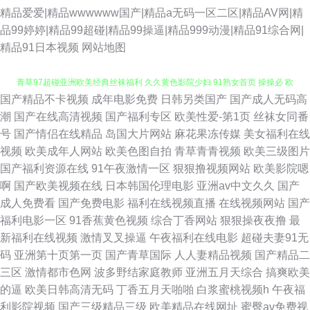
精品爱爱|精品wwwwww国产|精品a无码一区二区|精品AV网|精
品99婷婷|精品99超碰|精品99操逼|精品999动漫|精品91综合网|
精品91日本视频
网站地图
国产精品不卡视频
成年电影免费
日韩另类国产
国产成人无码高
91爱爱一区 91白丝高潮 久久黄色网 日本少妇三级视频 国产高清一区二区 青
潮
国产在线高清视频
国产福利专区
欧美性爱-第1页
丝袜女同番
号
国产情侣在线精品
岛国大片网站
麻花果冻传媒
美女福利在线
青草97超碰亚洲欧美经典丝袜福利 久久黄色影院少妇 91熟女首页 操操必 欧
视频
欧美成年人网站
欧美色图自拍
青草青青视频
欧美三级图片
国产福利资源在线
91午夜激情一区
狠狠撸视频网站
欧美影院嗯
美专区六 福利导航第一福利站 欧美XXXX又 男女啪啪视频网站 黑丝国产在
啊
国产欧美视频在线
日本韩国伦理电影
亚洲av中文久久
国产
成人免费看
国产免费电影
福利在线视频直播
在线视频网站
国产
线观看 91www色 91xx黄 欧美日本国产综合 成人五码在线观看 麻豆日韩91
福利电影一区
91香蕉黄色视频
综合丁香网站
狠狠操夜夜撸
最
新福利在线视频
激情叉叉操逼
午夜福利在线电影
超碰夫妻91无
视频 婷婷色播导航 久久视频网 97超碰情色在线 国产精品久久久久久久久婷
码
亚洲第十页第一页
国产青草国际
人人妻精品视频
国产精品二
三区
激情都市色网
波多野结家庭教师
亚洲五月天综合
搞爽欧美
婷 久久天天操 俺去搞俺去也 免费精产av国品 日韩欧美另类国产中文 黑丝综
的逼
欧美日韩高清无码
丁香五月天啪啪
白浆蜜桃视频h
午夜福
利影院视频
国产三级精品三级
欧美精品在线网址
蜜臀av免费视