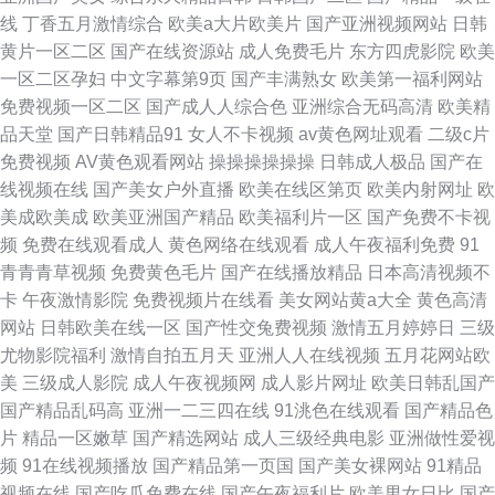
线
丁香五月激情综合
欧美a大片欧美片
国产亚洲视频网站
日韩
黄片一区二区
国产在线资源站
成人免费毛片
东方四虎影院
欧美
一区二区孕妇
中文字幕第9页
国产丰满熟女
欧美第一福利网站
免费视频一区二区
国产成人人综合色
亚洲综合无码高清
欧美精
品天堂
国产日韩精品91
女人不卡视频
av黄色网址观看
二级c片
免费视频
AV黄色观看网站
操操操操操操
日韩成人极品
国产在
线视频在线
国产美女户外直播
欧美在线区第页
欧美内射网址
欧
美成欧美成
欧美亚洲国产精品
欧美福利片一区
国产免费不卡视
频
免费在线观看成人
黄色网络在线观看
成人午夜福利免费
91
青青青草视频
免费黄色毛片
国产在线播放精品
日本高清视频不
卡
午夜激情影院
免费视频片在线看
美女网站黄a大全
黄色高清
网站
日韩欧美在线一区
国产性交兔费视频
激情五月婷婷日
三级
尤物影院福利
激情自拍五月天
亚洲人人在线视频
五月花网站欧
美
三级成人影院
成人午夜视频网
成人影片网址
欧美日韩乱国产
国产精品乱码高
亚洲一二三四在线
91洮色在线观看
国产精品色
片
精品一区嫩草
国产精选网站
成人三级经典电影
亚洲做性爱视
频
91在线视频播放
国产精品第一页国
国产美女裸网站
91精品
视频在线
国产吃瓜免费在线
国产午夜福利片
欧美男女日比
国产