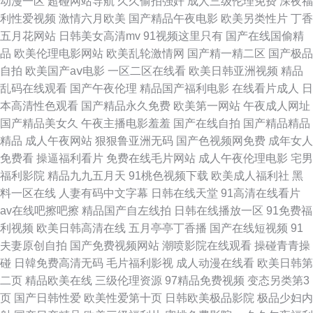
动漫一区
超碰网站导航
久久偷拍强奸
成人三级伦理免费
深夜福
线 最色网 亚洲伊人在线视频 麻豆成人久久影院 草莓在线看 日本不卡特黄视
利性爱视频
激情六月欧美
国产精品午夜电影
欧美另类性片
丁香
五月花网站
日韩美女高清mv
91视频这里只有
国产在线国偷精
频免费观看 中文字幕在线系列 欧美另娄ZZZ 豆花网站免费 熟女精品一区二
品
欧美伦理电影网站
欧美乱轮激情网
国产精一精二区
国产极品
自拍
欧美国产aⅴ电影
一区二区在线看
欧美日韩亚洲视频
精品
区三区视频 午夜三级代理 久久青草国产 国产美女在线免费观看 91次元官网
乱码在线观看
国产午夜伦理
精品国产福利电影
在线看片成人
日
本高清性色观看
国产精品永久免费
欧美第一网站
午夜成人网址
首页 91在线精品第一页 欧美激情狠狠操网站 福利A片 婷婷五月天成人天堂
国产精品美女久
午夜主播电影羞羞
国产在线自拍
国产精品精品
精品
成人午夜网站
狠狠鲁亚洲无码
国产色视频网免费
成年女人
在线日韩欧美网址 日韩91 国产一区二区精品毛片 91短片日韩 91在线超碰
免费看
操逼福利看片
免费在线毛片网站
成人午夜伦理电影
宅男
福利影院
精品九九五月天
91桃色视频下载
欧美成人福利社
黑
欧美精品久久自慰亚洲 浮力限制影院草草 色播五月丁香蜜桃 午夜成人免费
料一区在线
人妻有码中文字幕
日韩在线天堂
91高清在线看片
av在线吧擦吧擦
精品国产自左线拍
日韩在线播放一区
91免费福
网站 老湿影院福利院 国产十一页 91大神家具 自拍视频在线播放 美女视频久
利视频
欧美日韩高清在线
五月亭亭丁香播
国产在线短视频
91
夫妻原创自拍
国产免费视频网站
潮喷影院在线观看
操碰青青操
久 avtt天堂资源网 好屌色青青草 人妖自吮 日本三不卡 激情另类肏激情激情
碰
日韓免费高清无码
毛片福利影视
成人动漫在线看
欧美日韩第
二页
精品欧美在线
三级伦理资源
97精品免费视频
变态另类第3
91色情下载 含羞草草草视频官方 日韩精品免费在线观看 国产一区草 91豆花
页
国产日韩性爱
欧美性爱第十页
日韩欧美极品影院
极品少妇内