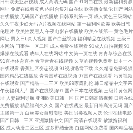
日韩欧美亚洲视频
成人高清无码
国产91对白在线
最新福利资源
欧美免费性受视频 国产精品久久艹 91精彩视频久久 国产极品黑料自拍 三级
网址
免费在线看黄色
内射合集对白在线
欧美熟女乱伦
国产网站
在线播放
无码国产在线播放
日韩系列第一页
成人黄色三级网站
一级国产日本 九一免费视频观看 99艹99艹 欧美性爱视频一区二区 五月天婷
久久午夜少妇无码
A片视频在线网站
第一福利网欧美
欧美日韩
伦理片
欧美性爱黑人
午夜电影在线播放
欧美在线第一
黄色毛片
婷亚洲色图 男人的天堂黄 国产精品自拍在线观看 91嫩国产线观 国产自产23
网址
男女日b真人视频
国产白丝视频
福利精品在线视频
三级日
本网站
门事件一区二区
成人免费在线观看
91成人自拍视频
91
区 熟女中文字幕在线观看 久久国产精三级 www操草激情 日本狼人社 亚洲国
爆操在线观看
成年人在线网站
中文第一页在线
青青草综合在线
91直播体育直播
青草青青在线视频
久草的视频免费看
日本一本
产成人极品综合 欧美涩逼 国产中文字幕第一页 97总资源视频下载 欧美亚洲
在线观看
香蕉社区变态视频
91视频迅雷下载
久久精品免费视频
国内精品在线播放
青青国草在线视频
97国产在线观看
污黄视频
在线偷拍 在线自慰 欧美瑟瑟网站 黄色视wW 91网站久久 人人性人人艹 一区
在线观看
国产精品一二三区
欧美99家庭乱伦
韩日精品中文字幕
午夜福利大片
国产在线视频91
国产日本在线视频
三级片黄色网
传媒视频在线观看 欧美日韩国产在线网址 国产精品熟女久久 91官网最新地
址
人妻福利导航
亚洲欧美日韩一区
国产日韩高清视频
日韩在线
免费播放
精品福利久久久
国产在线诱惑
最新日韩高清无码
国产
址 超碰97人妻 日韩中文字 九九在线精品国产的 福利影剧六区 91白虎免费看
主播第一页
白丝美女自慰潮喷
美国另类视频人妖
伦理在线电影
国产日韩二三区
亚洲激情中文
国产高清在线观看
敕激撸福利二
99热综合蜜桃51 日本蜜桃网 激情主播丁香月 91偷拍福利 麻豆传媒91影院
区
成人动漫二区三区
波多野结全集
白丝网站免费看
国内精品福