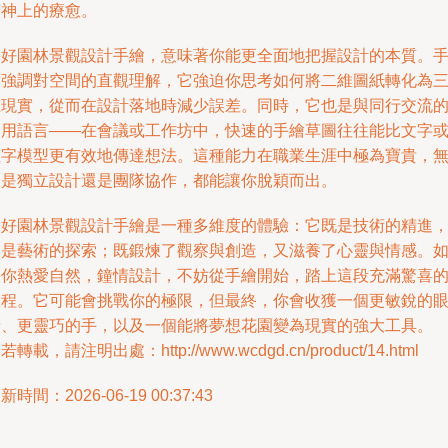
精神上的療愈。
學好園林景觀設計手繪，意味著你能更全面地把握設計的本質。
繪強調對空間的直觀理解，它強迫你思考如何將二維圖紙轉化為
維現實，從而在設計落地時減少誤差。同時，它也是與同行交流
通用語言——在會議或工作坊中，快速的手繪草圖往往能比文字
數字模型更有效地傳達想法。這種能力在職業生涯中極為寶貴，
論是獨立設計還是團隊協作，都能讓你脫穎而出。
學好園林景觀設計手繪是一種多維度的體驗：它既是技術的精進
又是藝術的探索；既鍛煉了觀察與創造，又滋養了心靈與情感。
果你熱愛自然，鐘情設計，不妨從手繪開始，踏上這段充滿驚喜
旅程。它可能會挑戰你的極限，但最終，你會收獲一個更敏銳的
睛、更靈巧的手，以及一個能將夢想花園變為現實的強大工具。
若轉載，請注明出處：http://www.wcdgd.cn/product/14.html
新時間：2026-06-19 00:37:43