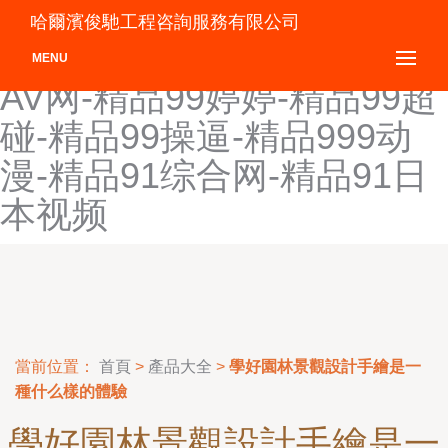
精品爱爱-精品wwwwww国
哈爾濱俊馳工程咨詢服務有限公司
产-精品a无码一区二区-精品
MENU
AV网-精品99婷婷-精品99超
碰-精品99操逼-精品999动
漫-精品91综合网-精品91日
本视频
當前位置：
首頁
>
產品大全
>
學好園林景觀設計手繪是一
種什么樣的體驗
學好園林景觀設計手繪是一