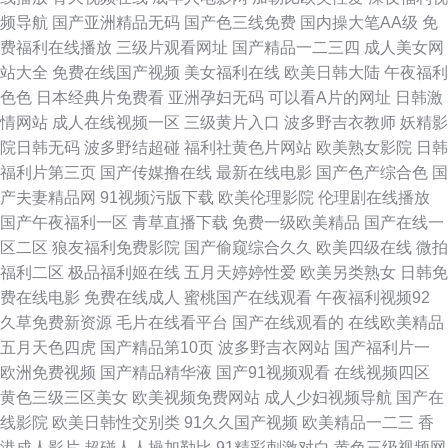
区 欧美伊人婷婷网 深夜福利91瓜 黑丝白虎91 69片福利在线 亚州毛片在线
频导航
国产亚洲精品无码
国产色三线免费
国内操大笔AA级
免
费福利在线播放
三级片观看网址
国产精品一二三四
成人美女网
视频 美女网黄 99成人福利在线视频 国产精品操B 欧美一区二区福利 黄色一
站大全
免费在线国产视频
美女福利在线
欧美日韩大陆
午夜福利
色色
日本经典片免费看
亚洲孕妇无码
可以看A片的网址
日韩激
片一区 91精选处女 中文字幕之二 老湿机黄色 91网站亚洲 国产色全网 人妻
情网站
成人在线视频一区
三级黄片入口
波多野吉衣教师
妖精影
院日韩无码
波多野结超碰
福利社黄色片网站
欧美熟女影院
日韩
av导航一区 国产精品免费九九 91爱豆传媒 亚欧影视 久久欧美精品久久 91
福利片第三页
国产传媒撸在线
最新在线电影
国产色产综合色
国
产夫妻精品网
91视频污版下载
欧美伦理影院
伦理剧在线播放
污桃色 草久女同在线 欧美屁屁影院移动热线 国产免费观看 一本道伊人大香
国产午夜福利一区
青草直播下载
免费一级欧美精品
国产在线一
区二区
狼友福利免费影院
国产偷窥综合久久
欧美四级在线
微拍
蕉AV 亚洲第一无毛 久久成人久久 91夜色资源网 成人导航亚洲av 欧美日韩
福利二区
极品福利姬在线
五月天婷婷性爱
欧美另类熟女
日韩免
费在线电影
免费在线成人
蜜桃国产在线观看
午夜福利视频92
黑人社区 草莓视频免费观看在线 欧美性爱无线传媒 色色吴梦婷视频 韩国理
久草免费新资源
毛片在线看平台
国产在线观看的
在线欧美精品
五月天色四虎
国产精品第10页
波多野吉衣网站
国产福利片一
论在线观看 91成人进入网站 中文字幕在线观看 麻豆mv视频 AV网站免费在
欧洲免费视频
国产精品精华液
国产91视频观看
在线视频四区
黄色三级三区美女
欧美视频免费网站
成人少妇视频导航
国产在
线线看 在线尤物av 熊猫网站成人 久久AⅤ 91情侣情趣视频 91美视频 免费色
线影院
欧美日韩性交别类
91久久国产视频
欧美精品一二三
香
港成人影片
超碰人人操加勒比
91精彩刺激对白
黄色三级视频网