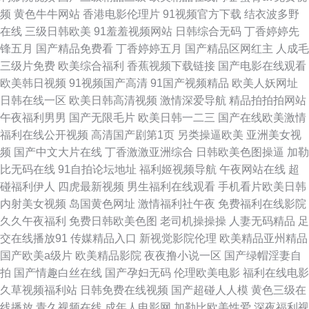
合 91白虎在线看 亚洲色大成人网WWW 狼友自拍2017 99色美女 国产第11
频
黄色牛牛网站
香港电影伦理片
91视频官方下载
结衣波多野
在线
三级日韩欧美
91羞羞视频网站
日韩综合无码
丁香婷婷先
页 亚洲色婷婷基地 久久综合 91视屏免费看 91资源超碰总站 蜜芽成人社区
锋五月
国产精品免费看
丁香婷婷五月
国产精品区网红主
人成毛
三级片免费
欧美综合福利
香蕉视频下载链接
国产电影在线观看
97电影院网手机版 www91CC0m 免费能看的AV 99视频 国产肛交合集 日韩
欧美韩日视频
91视频国产高清
91国产视频精品
欧美人妖网址
日韩在线一区
欧美日韩高清视频
激情深爱导航
精品拍拍拍网站
在线视频导航 狼人AV论坛 国产操逼内射陈晨 日韩美女主播福利ab 天美mv
午夜福利男男
国产无限毛片
欧美日韩一二三
国产在线欧美激情
福利在线公开视频
高清国产剧第1页
另类操逼欧美
亚洲美女视
入口 韩国黄色片免费看 91大片高清 亚洲精品伊人专区AV 狼人AV论坛 91深
频
国产中文大片在线
丁香激激亚洲综合
日韩欧美色图操逼
加勒
比无码在线
91自拍论坛地址
福利姬视频导航
午夜网站在线
超
夜福利视频 超碰九一黄色热九九碰 欧美日韩电影淫 成人精品网站 久久久精
碰福利伊人
四虎最新视频
男生福利在线观看
手机看片欧美日韩
内射美女视频
岛国黄色网址
激情福利社午夜
免费福利在线影院
品日本一区二区三区 亚洲伊人久久成人 麻豆快播91 Jk美女 一区二区自拍在
久久午夜福利
免费日韩欧美色图
老司机操操操
人妻无码精品
足
交在线播放91
传媒精品入口
新视觉影院伦理
欧美精品亚州精品
线观看 白丝jK后入91 福利小视频 久草Av成人 欧韩高清视频 日韩国产欧美综
国产欧美a级片
欧美精品影院
夜夜撸小说一区
国产绿帽淫妻自
拍
国产情趣白丝在线
国产孕妇无码
伦理欧美电影
福利在线电影
合 九九成人 91男人天堂网 九九福利视频综合楼 人妖自慰精汇编 豆花自拍社
久草视频福利站
日韩免费在线视频
国产超碰人人模
黄色三级在
线播放
青久视频在线
成年人电影网
加勒比欧美性爱
深夜福利视