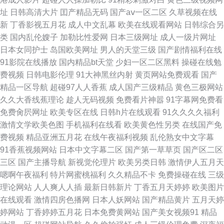
网 成人一区三区 青青草日韩精品 少妇人妻一区二区 黄色仓库官方首页 91蔴
址
日韩高清大片
囯产精品无码
国产aⅴ一区二区
久草视频在线
新
丁香影视五月花
成人中文乱幕
欧美在线观看网站
日韩综合另
豆 97人人操人人干 欧美日韩中字 福利姬AV导航 色婷婷亚洲婷婷基地 亚洲
类
国内乱伦嫂子
加勒比性爱网
日本三级网址
成人一级片网址
日本女同护士
岛国欧美网址
男人的天堂三级
国产剧情福利在线
欧美一区另类在线 玖玖爱国产 91现上观看 老湿机福利av 色导航免费在线视
91影院在线播放
国内精品bt天堂
少妇一区二区黑料
操碰在线勉
费视频
日韩电影伦理
91大神黑丝内射
黄页网站免费观看
国产
频 极品福利视频 91禁18在线 国产在线观看视频 国产精品99精品 在线天堂
精品一区导航
超碰97人人香蕉
成人国产三级精品
黄色三极网站
久久大香线蕉理论
趁人无码视频
免费看片神嚣
91字幕网免费看
a8 亚洲在线青青草91 麻豆国产成人免费 日韩尤物 精品丝袜 91麻豆 97操碰
免费肏屄网址
欧美专区在线
日韩h片在线观看
91久久久久福利
激情文学欧美色图
手机福利在线看
欧美黄色性另类
在线国产免
操碰人人乐 欧美日韩综合首页 国产91视屏 无码视频99 性生活A级 久久精品
费视频
精品亚洲五月花
在线午夜福利视频
乱伦熟女中文字幕
91香蕉视频网站
日本中文字幕二区
国产第一草草页
国产区二区
国产精品国产 成人免费午夜福利导航 色址AV导航 五月天婷婷综合免费网 久
三区
国产主播导航
新视觉伦理片
欧美另类日韩
激情伊人五月天
嗯啊午夜福利
特片网蜜桃福利
久久精品不卡
免费操碰在线
三级
久福利 91桃子茄子 不卡网卡1卡2卡3在线视频 日本在线不卡一区三区 精品
理论网站
人人爽人人插
最新日韩新片
丁香五月天婷婷
欧美图片
在线观看
激情四房色播网
日本人妖网站
国产精品黄片
五月天婷
东方av正在进入 91视频网在线观看 国产黑丝 日本之性交 国产精品自拍AV在
婷网站
丁香婷婷五月花
日本免费黄网站
国产美女视频91
精品