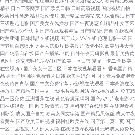
中日韩伦理电影
伦理电影香港
午夜视频精品成人
欧美精品欧美
精品
日本三级网页
国产欧美日韩
日韩高清视频
国内视频自拍
欧美日韩肏屄
福利社伦理片
国产精品激情综
成人综合精品
日本
三级理论电影
国产美女在线播放
国产午夜诱惑
91精品中文字幕
国产精品边作边喷
国产在线观看精品
国产精品国产自
在线视频
欧美亚洲
日韩精品在线视频
国产成人MV在线
伦理电影一级
国
产老师自慰喷水
另类人妖影片
欧美图片激情小说
欧美另类天堂
国产精品自在线
国产主播第37页
日韩午夜无码影视
最新免费黄
色网址
淫交黑料吃瓜AV
国产欧美一区日韩
精品一卡二卡
欧美
在线视频a
国产美女一区二区
日本在线视频看看
91香蕉国产精
品
男女打炮网站
免费看片日韩
欧美性综合网
国语看片免费观看
夜夜骑青青草
国产中文免费字幕
av影视在线观看
日本高清在线
播放
国产精品二区中文
一级毛片视频网站
在线播放成人
欧美精
品一区免费
亚洲香蕉在线
黄色资源无码网
国产武打片老电影
岛
国在线观看一区
欧美激情第六页
黑料无码在线资源
在线观看福
利影院
成人国产自拍
欧美女同文字浴
国产精品黑色丝
成人午夜
看黄在
国产欧美日韩视频
福利社欧美在线
国产第一页一页
国产
一区二区播放
人人奸人人操
在线播放深夜福利
无码成人免费
欧