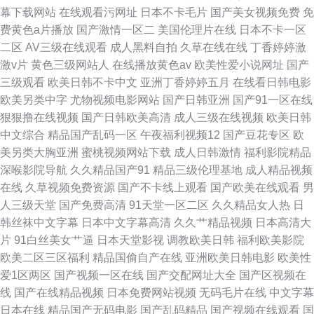
幕下载网站
在线观看污网址
日本不卡毛片
国产美女视频免费
免
费黄色a片播放
国产激情一区二
美国伦理片在线
日本不卡一区
二区
AV三级在线观看
成人黑料自拍
久草在线在线
丁香婷婷激
激v片
黄色三级网站人
在线播放黄色av
欧美性爱小说网址
国产
三级观看
欧美日韩不卡中文
亚洲丁香婷婷五月
在线看日韩电影
欧美另类中字
尤物视频电影网站
国产日韩亚洲
国产91一区在线
狠狠撸在线视频
国产日韩欧美高清
成人三级在线视频
欧美日韩
中文综合
精品国产乱码一区
午夜福利视频12
国产豆花专区
欧
美另类大胸亚洲
蜜桃视频网站下载
成人日韩激情
福利影院精品
深喉影院导航
久久精品国产91
精品三级伦理基地
成人精品视频
在线
久草视频免费资源
国产不卡线上观看
国产欧美在线观看
男
人三级天堂
国产免费高清
91天堂一区二区
久久精品女人热
日
韩丝袜中文字幕
日本中文字幕高清
久久艹精品视频
日本高清大
片
91白丝美女艹逼
日本天堂影视
调教欧美日韩
福利欧美影院
欧美二区三区福利
精品国偷自产在线
亚洲欧美日韩电影
欧美性
爱1区两区
国产视频一区在线
国产交配网址大全
国产区视频在
线
国产在线精品视频
日本免费网站视频
无码毛片在线
中文字幕
日本在线
精品国产无码电影
国产乱码精品
国产视频在线观看
国