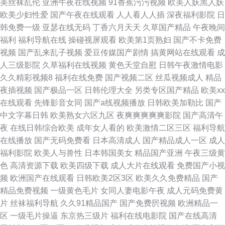
美丝袜乱伦
亚洲午夜在线视频
91香蕉污污视频
欧美人妖黑人妖
欧美少妇性爱
国产午夜在线观看
人人看人人插
深夜福利影院
日
韩免费一级
亚瑟在线无码
丁香六月天天
久草国产精品
午夜晚间
福利
福利导航在线
操碰视屏观看
欧美第1页熟妇
国产不卡免费
视频
国产乱来乱子视频
爱豆传媒国产剧情
搞黄网站在线观看
成
人三级影院
久草福利在线视频
黄色天堂自慰
日韩午夜激情电影
久久精彩视频8
福利在线免费
国产视频二区
丝瓜视频成人
精品
夜插视频
国产极品一区
日韩伦理大全
另类专区国产精品
欧美xx
在线观看
先锋影音女同
国产a线视频播放
日韩欧美加勒比
国产
中文字幕日韩
欧美熟女六区九区
夜爽爽爽爽爽影院
国产高清午
夜
在线日韩综合欧美
成年女人看的
欧美激情二区三区
福利导航
在线播放
国产无码免费看
日本高清成人
国产精品成人一区
成人
福利影院
欧美人与兽性
日本韩国美女
精品国产亚洲
午夜三级黄
色
高清资源下载
欧美四级下载
成人大片在线观看
免费国产小视
频
欧洲国产在线观看
日韩欧美2区3区
欧美久久免费精品
国产
精品免费视频
一级黄色毛片
女同人妻电影午夜
成人元码免费黄
片
丝袜福利导航
久久91精品国产
国产免费屄视频
欧洲精品一
区
一级毛片操逼
东京热三级片
福利在线电影院
国产在线高清