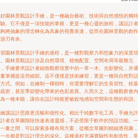
學好園林景觀設計手繪，是一種融合藝術、技術與自然感悟的獨
體驗。它不僅是一項技能的掌握，更是一種心靈的旅程，讓設計
能夠將抽象的理念轉化為具象的視覺表達，從而在園林景觀的創
中游刃有余。
學習園林景觀設計手繪的過程，是一種對觀察力和想象力的深度
養。園林景觀設計涉及自然環境、植物配置、空間布局等復雜元
素，手繪要求設計者細致觀察現實中的一草一木、光影變化，并
過畫筆捕捉這些細節。這不僅僅是技術練習，更是一種與自然對
的方式。例如，在繪制一棵樹時，你需要理解它的生長習性、枝
的疏密，甚至季節變化帶來的色彩差異。久而久之，這種觀察會
化為一種本能，讓你在設計時能更敏銳地感知空間和生態的和諧
手繪讓設計思路更流暢和個性化。相比于純數字化工具，手繪允
設計者在草圖階段快速表達靈感，不必受限于軟件的預設功能。
筆一畫之間，可以探索多種布局方案，從概念草圖到精細透視圖
每一步都是對設計理念的深化。這種過程充滿實驗性和創造性，