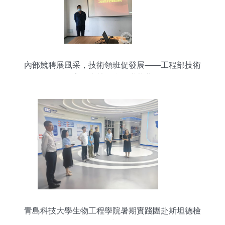
內部競聘展風采，技術領班促發展——工程部技術
室領班競聘會圓滿落幕
青島科技大學生物工程學院暑期實踐團赴斯坦德檢
測集團開展訪企研學活動