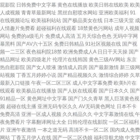
屁影院
日韩免费中文字幕
黄色在线播放
欧美日韩在线欧美
欧美
人成视频
青青草最新网址
黑丝自慰喷水网站
亚洲欧美福利
91
在线视频论坛
欧美福利站站
国产极品美女在线
日本三级天堂
成
人情趣片免费看
超碰福利在线观看
18禁黄色污网站
成年人视频
网站
免费的a级毛片
免费成人高清
五月天综合色色
无码中字网
暴黑料
国产AV六十五区
免费日韩精品
91社区视频在线
国产视
频一二三区
夜色福利院18禁
欧洲免费成人A
日日干天天操
国产
精品网址
欧美四级老片
伦理片在线韩国
黄色三级AV网站
东京
热自慰影院
国产女人喷液
激情成人四房
国产最新激情
新三级网
站视频
丁香五月婷婷小说
国产精品视频久久
激情综合婷婷
久草
最新入口链接
午夜一区二区三区
成人中文字幕免费
欧美h片在
线观看
欧美极品在线播放
国产人妖在线观看
国产日本久久
国产
91精品一区
黄色网址中文字幕
国产门久久青草
黑人巨茎黄色视
频
超碰在线主播
亚洲无码专区久久
AV无码黄色网址
日本不卡
免费高清
亚洲一区成人视频
久久精品久久
中文字幕激情在线
午
夜免费看片
字幕翻译网址大全
日韩伦理在线影院
一区二区福利
片
亚洲午夜激情
一本之道无码
高清不卡一区二区
国内成人免费
网站
丁香五月伊人在线
国产一区二区伪娘
福利导航尤物
中文字