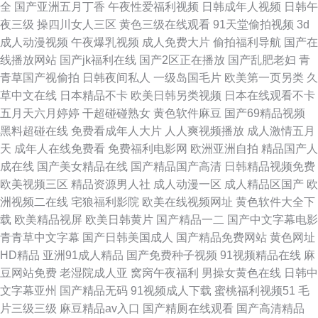
全
国产亚洲五月丁香
午夜性爱福利视频
日韩成年人视频
日韩午
夜三级
操四川女人三区
黄色三级在线观看
91天堂偷拍视频
3d
成人动漫视频
午夜爆乳视频
成人免费大片
偷拍福利导航
国产在
线播放网站
国产jk福利在线
国产2区正在播放
国产乱肥老妇
青
青草国产视偷拍
日韩夜间私人
一级岛国毛片
欧美第一页另类
久
草中文在线
日本精品不卡
欧美日韩另类视频
日本在线观看不卡
五月天六月婷婷
干超碰碰熟女
黄色软件麻豆
国产69精品视频
黑料超碰在线
免费看成年人大片
人人爽视频播放
成人激情五月
天
成年人在线免费看
免费福利电影网
欧洲亚洲自拍
精品国产人
成在线
国产美女精品在线
国产精品国产高清
日韩精品视频免费
欧美视频三区
精品资源男人社
成人动漫一区
成人精品区国产
欧
洲视频二在线
宅狼福利影院
欧美在线视频网址
黄色软件大全下
载
欧美精品视屏
欧美日韩黄片
国产精品一二
国产中文字幕电影
青青草中文字幕
国产日韩美国成人
国产精品免费网站
黄色网址
HD精品
亚洲91成人精品
国产免费种子视频
91视频精品在线
麻
豆网站免费
老湿院成人亚
窝窉午夜福利
男操女黄色在线
日韩中
文字幕亚州
国产精品无码
91视频成人下载
蜜桃福利视频51
毛
片三级三级
麻豆精品av入口
国产精厕在线观看
国产高清精品